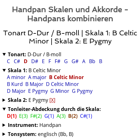
Handpan Skalen und Akkorde -
Handpans kombinieren
Tonart D-Dur / B-moll | Skala 1: B Celtic
Minor | Skala 2: E Pygmy
Tonart:
D-Dur / B-moll
C
C#
D
D#
E
F
F#
G
G#
A
Bb
B
Skala 1:
B Celtic Minor
A minor
A major
B Celtic Minor
B Kurd
B Major
D Celtic Minor
D Major
E Pygmy
G Minor
G Pygmy
Skala 2:
E Pygmy
[X]
Tonleiter-Abdeckung durch die Skala:
D(1)
E(3)
F#(2)
G(1)
A(3)
B(2)
C#(1)
Instrument:
Handpan
Tonsystem:
englisch (Bb, B)