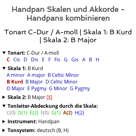
Handpan Skalen und Akkorde -
Handpans kombinieren
Tonart C-Dur / A-moll | Skala 1: B Kurd
| Skala 2: B Major
Tonart:
C-Dur / A-moll
C
Cis
D
Dis
E
F
Fis
G
Gis
A
B
H
Skala 1:
B Kurd
A minor
A major
B Celtic Minor
B Kurd
B Major
D Celtic Minor
D Major
E Pygmy
G Minor
G Pygmy
Skala 2:
B Major
[X]
Tonleiter-Abdeckung durch die Skala:
C(0)
D(1)
E(2)
F(0)
G(1)
A(2)
H(2)
Instrument:
Handpan
Tonsystem:
deutsch (B, H)