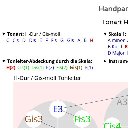
Handpan
Tonart H
Tonart:
H-Dur / Gis-moll
Skala 1:
C
Cis
D
Dis
E
F
Fis
G
Gis
A
B
H
A minor
B Kurd
B
D Major
Tonleiter-Abdeckung durch die Skala:
Instrum
H(2)
Cis(1)
Dis(1)
E(2)
Fis(2)
Gis(1)
B(1)
H-Dur / Gis-moll Tonleiter