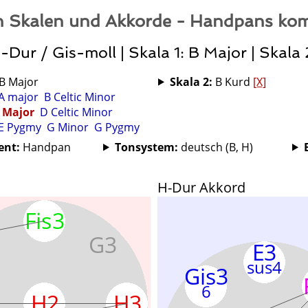
 Skalen und Akkorde - Handpans kom
-Dur / Gis-moll | Skala 1: B Major | Skala 
B Major
Skala 2:
B Kurd
[X]
A major
B Celtic Minor
 Major
D Celtic Minor
E Pygmy
G Minor
G Pygmy
ent:
Handpan
Tonsystem:
deutsch (B, H)
H-Dur Akkord