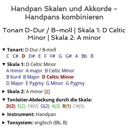
Handpan Skalen und Akkorde -
Handpans kombinieren
Tonart D-Dur / B-moll | Skala 1: D Celtic
Minor | Skala 2: A minor
Tonart:
D-Dur / B-moll
C
C#
D
D#
E
F
F#
G
G#
A
Bb
B
Skala 1:
D Celtic Minor
A minor
A major
B Celtic Minor
B Kurd
B Major
D Celtic Minor
D Major
E Pygmy
G Minor
G Pygmy
Skala 2:
A minor
[X]
Tonleiter-Abdeckung durch die Skala:
D(2)
E(2)
F#(0)
G(2)
A(3)
B(1)
C#(0)
Instrument:
Handpan
Tonsystem:
englisch (Bb, B)