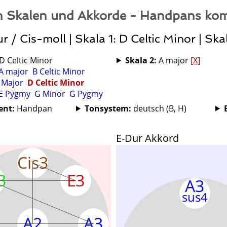
 Skalen und Akkorde - Handpans kom
 / Cis-moll | Skala 1: D Celtic Minor | Ska
D Celtic Minor
Skala 2:
A major
[X]
A major
B Celtic Minor
 Major
D Celtic Minor
E Pygmy
G Minor
G Pygmy
ent:
Handpan
Tonsystem:
deutsch (B, H)
E-Dur Akkord