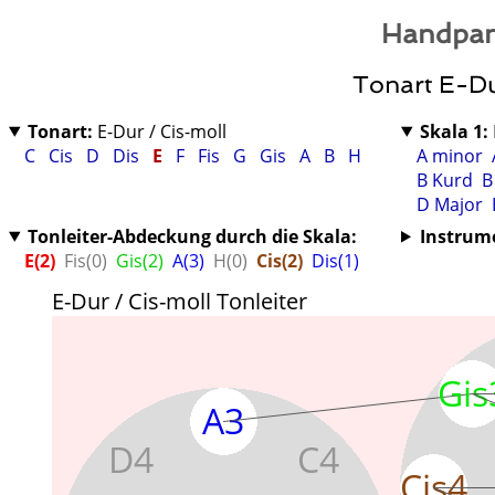
Handpan
Tonart E-Dur
Tonart:
E-Dur / Cis-moll
Skala 1:
C
Cis
D
Dis
E
F
Fis
G
Gis
A
B
H
A minor
B Kurd
B
D Major
Tonleiter-Abdeckung durch die Skala:
Instrum
E(2)
Fis(0)
Gis(2)
A(3)
H(0)
Cis(2)
Dis(1)
E-Dur / Cis-moll Tonleiter