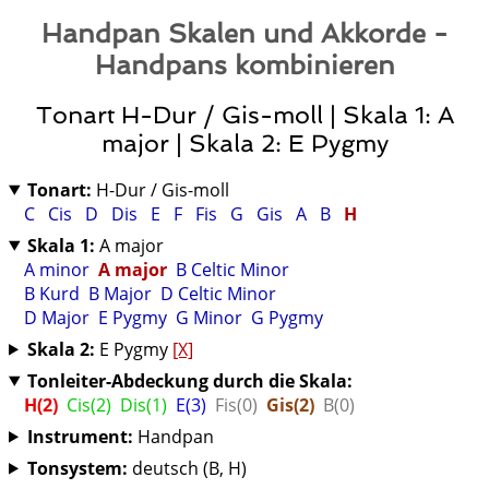
Handpan Skalen und Akkorde -
Handpans kombinieren
Tonart H-Dur / Gis-moll | Skala 1: A
major | Skala 2: E Pygmy
Tonart:
H-Dur / Gis-moll
C
Cis
D
Dis
E
F
Fis
G
Gis
A
B
H
Skala 1:
A major
A minor
A major
B Celtic Minor
B Kurd
B Major
D Celtic Minor
D Major
E Pygmy
G Minor
G Pygmy
Skala 2:
E Pygmy
[X]
Tonleiter-Abdeckung durch die Skala:
H(2)
Cis(2)
Dis(1)
E(3)
Fis(0)
Gis(2)
B(0)
Instrument:
Handpan
Tonsystem:
deutsch (B, H)