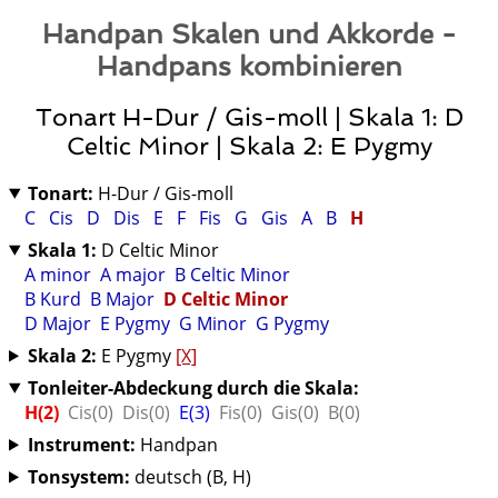
Handpan Skalen und Akkorde -
Handpans kombinieren
Tonart H-Dur / Gis-moll | Skala 1: D
Celtic Minor | Skala 2: E Pygmy
Tonart:
H-Dur / Gis-moll
C
Cis
D
Dis
E
F
Fis
G
Gis
A
B
H
Skala 1:
D Celtic Minor
A minor
A major
B Celtic Minor
B Kurd
B Major
D Celtic Minor
D Major
E Pygmy
G Minor
G Pygmy
Skala 2:
E Pygmy
[X]
Tonleiter-Abdeckung durch die Skala:
H(2)
Cis(0)
Dis(0)
E(3)
Fis(0)
Gis(0)
B(0)
Instrument:
Handpan
Tonsystem:
deutsch (B, H)