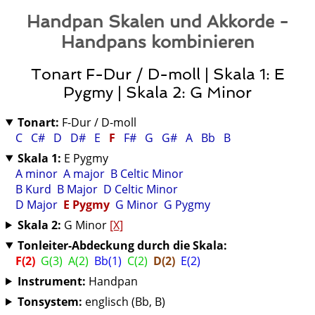
Handpan Skalen und Akkorde -
Handpans kombinieren
Tonart F-Dur / D-moll | Skala 1: E
Pygmy | Skala 2: G Minor
Tonart:
F-Dur / D-moll
C
C#
D
D#
E
F
F#
G
G#
A
Bb
B
Skala 1:
E Pygmy
A minor
A major
B Celtic Minor
B Kurd
B Major
D Celtic Minor
D Major
E Pygmy
G Minor
G Pygmy
Skala 2:
G Minor
[X]
Tonleiter-Abdeckung durch die Skala:
F(2)
G(3)
A(2)
Bb(1)
C(2)
D(2)
E(2)
Instrument:
Handpan
Tonsystem:
englisch (Bb, B)