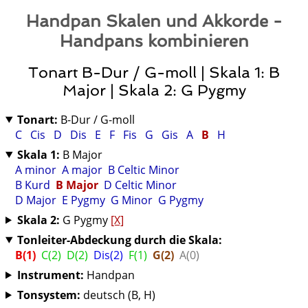
Handpan Skalen und Akkorde -
Handpans kombinieren
Tonart B-Dur / G-moll | Skala 1: B
Major | Skala 2: G Pygmy
Tonart:
B-Dur / G-moll
C
Cis
D
Dis
E
F
Fis
G
Gis
A
B
H
Skala 1:
B Major
A minor
A major
B Celtic Minor
B Kurd
B Major
D Celtic Minor
D Major
E Pygmy
G Minor
G Pygmy
Skala 2:
G Pygmy
[X]
Tonleiter-Abdeckung durch die Skala:
B(1)
C(2)
D(2)
Dis(2)
F(1)
G(2)
A(0)
Instrument:
Handpan
Tonsystem:
deutsch (B, H)