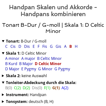
Handpan Skalen und Akkorde -
Handpans kombinieren
Tonart B-Dur / G-moll | Skala 1: D Celtic
Minor
Tonart:
B-Dur / G-moll
C
Cis
D
Dis
E
F
Fis
G
Gis
A
B
H
Skala 1:
D Celtic Minor
A minor
A major
B Celtic Minor
B Kurd
B Major
D Celtic Minor
D Major
E Pygmy
G Minor
G Pygmy
Skala 2:
keine Auswahl
Tonleiter-Abdeckung durch die Skala:
B(0)
C(2)
D(2)
Dis(0)
F(1)
G(1)
A(2)
Instrument:
Handpan
Tonsystem:
deutsch (B, H)