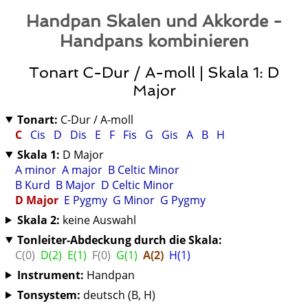
Handpan Skalen und Akkorde -
Handpans kombinieren
Tonart C-Dur / A-moll | Skala 1: D
Major
Tonart:
C-Dur / A-moll
C
Cis
D
Dis
E
F
Fis
G
Gis
A
B
H
Skala 1:
D Major
A minor
A major
B Celtic Minor
B Kurd
B Major
D Celtic Minor
D Major
E Pygmy
G Minor
G Pygmy
Skala 2:
keine Auswahl
Tonleiter-Abdeckung durch die Skala:
C(0)
D(2)
E(1)
F(0)
G(1)
A(2)
H(1)
Instrument:
Handpan
Tonsystem:
deutsch (B, H)