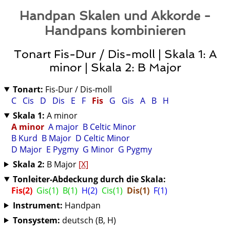
Handpan Skalen und Akkorde -
Handpans kombinieren
Tonart Fis-Dur / Dis-moll | Skala 1: A
minor | Skala 2: B Major
Tonart:
Fis-Dur / Dis-moll
C
Cis
D
Dis
E
F
Fis
G
Gis
A
B
H
Skala 1:
A minor
A minor
A major
B Celtic Minor
B Kurd
B Major
D Celtic Minor
D Major
E Pygmy
G Minor
G Pygmy
Skala 2:
B Major
[X]
Tonleiter-Abdeckung durch die Skala:
Fis(2)
Gis(1)
B(1)
H(2)
Cis(1)
Dis(1)
F(1)
Instrument:
Handpan
Tonsystem:
deutsch (B, H)