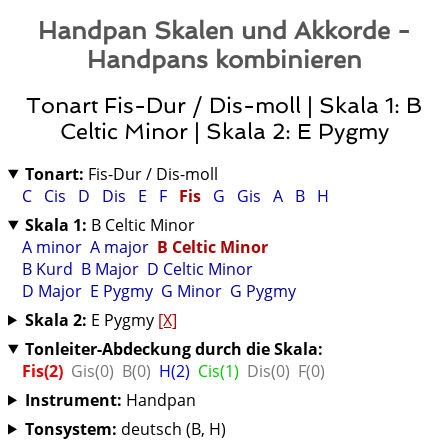
Handpan Skalen und Akkorde -
Handpans kombinieren
Tonart Fis-Dur / Dis-moll | Skala 1: B
Celtic Minor | Skala 2: E Pygmy
Tonart:
Fis-Dur / Dis-moll
C
Cis
D
Dis
E
F
Fis
G
Gis
A
B
H
Skala 1:
B Celtic Minor
A minor
A major
B Celtic Minor
B Kurd
B Major
D Celtic Minor
D Major
E Pygmy
G Minor
G Pygmy
Skala 2:
E Pygmy
[X]
Tonleiter-Abdeckung durch die Skala:
Fis(2)
Gis(0)
B(0)
H(2)
Cis(1)
Dis(0)
F(0)
Instrument:
Handpan
Tonsystem:
deutsch (B, H)