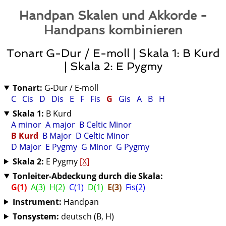
Handpan Skalen und Akkorde -
Handpans kombinieren
Tonart G-Dur / E-moll | Skala 1: B Kurd
| Skala 2: E Pygmy
Tonart:
G-Dur / E-moll
C
Cis
D
Dis
E
F
Fis
G
Gis
A
B
H
Skala 1:
B Kurd
A minor
A major
B Celtic Minor
B Kurd
B Major
D Celtic Minor
D Major
E Pygmy
G Minor
G Pygmy
Skala 2:
E Pygmy
[X]
Tonleiter-Abdeckung durch die Skala:
G(1)
A(3)
H(2)
C(1)
D(1)
E(3)
Fis(2)
Instrument:
Handpan
Tonsystem:
deutsch (B, H)