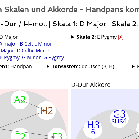
 Skalen und Akkorde - Handpans kom
-Dur / H-moll | Skala 1: D Major | Skala 2
D Major
Skala 2:
E Pygmy
[X]
A major
B Celtic Minor
 Major
D Celtic Minor
E Pygmy
G Minor
G Pygmy
ent:
Handpan
Tonsystem:
deutsch (B, H)
D-Dur Akkord