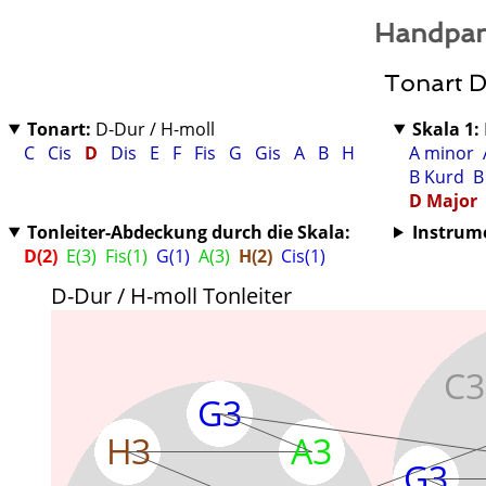
Handpan
Tonart D
Tonart:
D-Dur / H-moll
Skala 1:
C
Cis
D
Dis
E
F
Fis
G
Gis
A
B
H
A minor
B Kurd
B
D Major
Tonleiter-Abdeckung durch die Skala:
Instrum
D(2)
E(3)
Fis(1)
G(1)
A(3)
H(2)
Cis(1)
D-Dur / H-moll Tonleiter